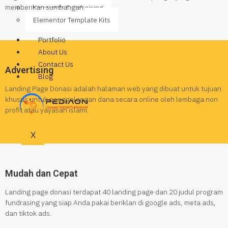
memberikan sumbangan.
Keywords Fundraising
Elementor Template Kits
Portfolio
About Us
Contact Us
Advertising
Blog
Landing Page Donasi adalah halaman web yang dibuat untuk tujuan
khusus untuk penggalangan dana secara online oleh lembaga non
profit atau yayasan islami.
X
Mudah dan Cepat
Landing page donasi terdapat 40 landing page dan 20 judul program
fundrasing yang siap Anda pakai beriklan di google ads, meta ads,
dan tiktok ads.