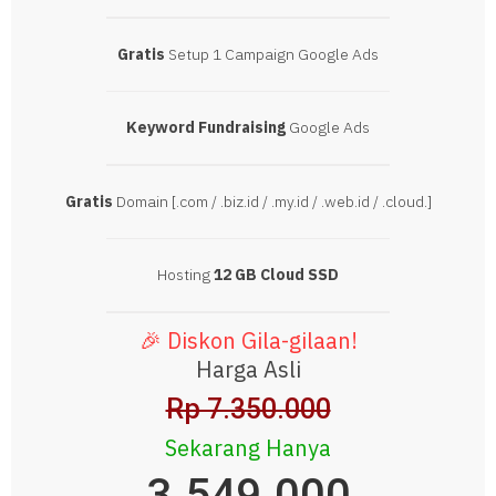
Gratis
Setup 1 Campaign Google Ads
Keyword Fundraising
Google Ads
Gratis
Domain [.com / .biz.id / .my.id / .web.id / .cloud.]
Hosting
12 GB Cloud SSD
🎉 Diskon Gila-gilaan!
Harga Asli
Rp 7.350.000
Sekarang Hanya
3.549.000