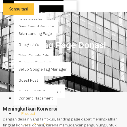
Website
Konsultasi
Buat Website
PageSpeed Website
Bikin Landing Page
Landing Page Donasi
Google Ads
Iklan Google Ads
Beranda
Optimasi Google Ads
Landing Page Donasi
Setup Google Tag Manager
Guest Post
Backlink SEO Permanen
Content Placement
Meningkatkan Konversi
Product
Dengan desain yang terfokus, landing page dapat meningkatkan
Landing Page Donasi
tingkat konversi donasi, karena memudahkan pengunjung untuk