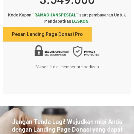
Kode Kupon “
RAMADHANSPESIAL
” saat pembayaran Untuk
Mendapatkan
DISKON
.
Pesan Landing Page Donasi Pro
*Akses file di member are pediaon
Jangan Tunda Lagi! Wujudkan misi Anda
dengan Landing Page Donasi yang dapat