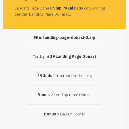
Landing Page Donasi
Siap Pakai
beda copywriting
dengan Landing Page Donasi 1.
File: landing-page-donasi-2.zip
Terdapat
19 Landing Page Donasi
19 Judul
Program Fundraising
Bonus
2 Landing Page Donasi
Bonus
9 Desain Footer