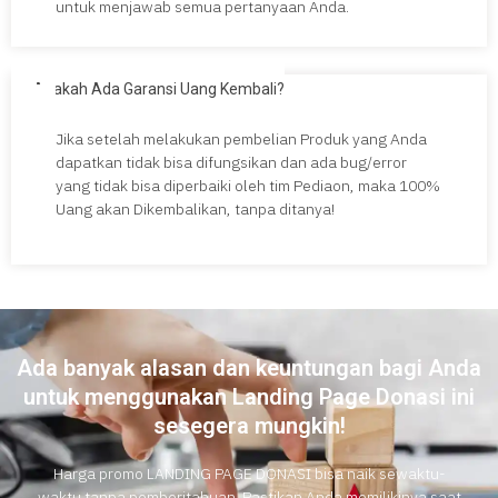
untuk menjawab semua pertanyaan Anda.
Apakah Ada Garansi Uang Kembali?
Jika setelah melakukan pembelian Produk yang Anda
dapatkan tidak bisa difungsikan dan ada bug/error
yang tidak bisa diperbaiki oleh tim Pediaon, maka 100%
Uang akan Dikembalikan, tanpa ditanya!
Ada banyak alasan dan keuntungan bagi Anda
untuk menggunakan Landing Page Donasi ini
sesegera mungkin!
Harga promo LANDING PAGE DONASI bisa naik sewaktu-
waktu tanpa pemberitahuan. Pastikan Anda memilikinya saat