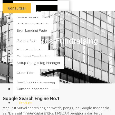
Website
Konsultasi
Buat Website
PageSpeed Website
Bikin Landing Page
Keywords Fundraising
Google Ads
Iklan Google Ads
Beranda
Optimasi Google Ads
Keywords Fundraising Google Ads
Setup Google Tag Manager
Guest Post
Backlink SEO Permanen
Content Placement
Google Search Engine No.1
Product
Menurut Survei search engine watch, pengguna Google Indonesia
Landing Page Donasi
sampai saat ini mencapai angka 1 MILIAR pengguna dan terus