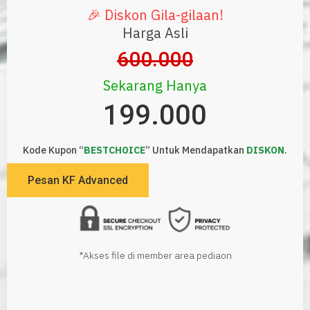
🎉 Diskon Gila-gilaan!
Harga Asli
600.000
Sekarang Hanya
199.000
Kode Kupon “
BESTCHOICE
” Untuk Mendapatkan
DISKON
.
Pesan KF Advanced
*Akses file di member area pediaon