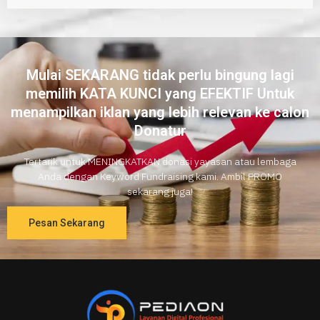
Mulai SEKARANG tidak perlu bingung lagi
memilih KATA KUNCI yang EFEKTIF Untuk
menampilkan iklan yang lebih relevan ke calon
Donatur
Tertarik untuk MENINGKATKAN donasi yayasan atau lembaga
Anda dengan Keyword Fundraising kami. Ambil PROMO
sekarang juga!
Pesan Sekarang